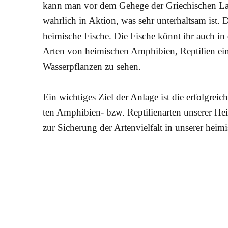
kann man vor dem Gehege der Griechischen Lan
wahrlich in Aktion, was sehr unterhaltsam ist
heimische Fische. Die Fische könnt ihr auch in
Arten von heimischen Amphi­bien, Repti­lien ein
Was­ser­pflanzen zu sehen.
Ein wichtiges Ziel der Anlage ist die er­folg­reic
ten Amphi­bien- bzw. Rep­tilien­arten un­serer Hei
zur Siche­rung der Arten­viel­falt in unse­rer heim