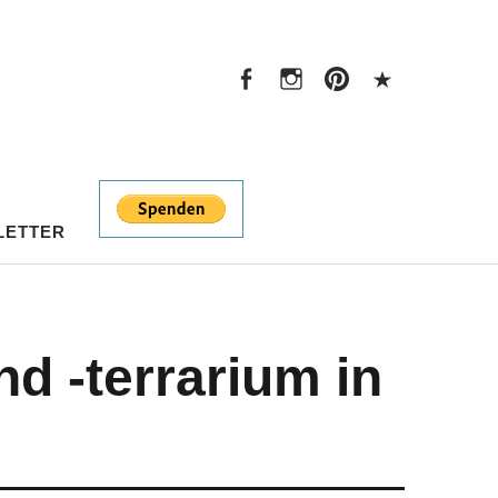
Facebook
Instagram
Pinterest
PayPal
Facebook
Instagram
Pinterest
PayPal
LETTER
d -terrarium in