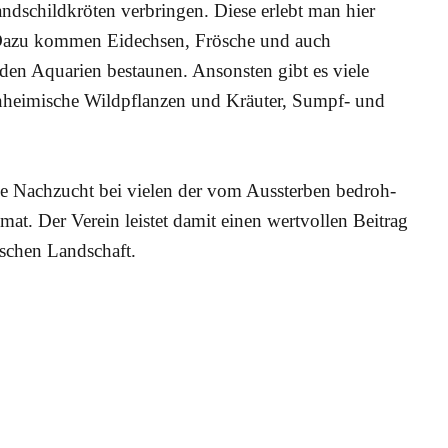
dschildkröten verbringen. Diese erlebt man hier
. Dazu kommen Eidechsen, Frösche und auch
 den Aquarien bestaunen. Ansonsten gibt es viele
­heimi­sche Wild­pflanzen und Kräu­ter, Sumpf- und
he Nach­zucht bei vie­len der vom Aus­ster­ben be­droh­
­mat. Der Verein leistet damit einen wert­vol­len Bei­trag
i­schen Land­schaft.