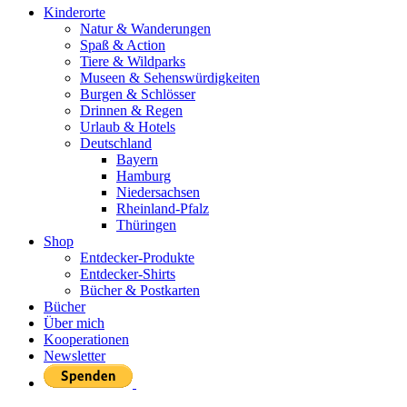
Kinderorte
Natur & Wanderungen
Spaß & Action
Tiere & Wildparks
Museen & Sehenswürdigkeiten
Burgen & Schlösser
Drinnen & Regen
Urlaub & Hotels
Deutschland
Bayern
Hamburg
Niedersachsen
Rheinland-Pfalz
Thüringen
Shop
Entdecker-Produkte
Entdecker-Shirts
Bücher & Postkarten
Bücher
Über mich
Kooperationen
Newsletter