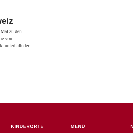
eiz
s Mal zu den
ähe von
t unterhalb der
KINDERORTE
MENÜ