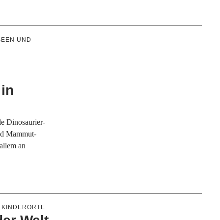
EEN UND
in
le Dinosaurier-
und Mammut-
 allem an
KINDERORTE