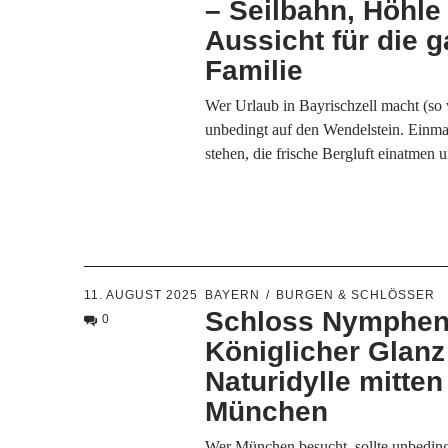
– Seilbahn, Höhle
Aussicht für die 
Familie
Wer Urlaub in Bayrischzell macht (so
unbedingt auf den Wendelstein. Einm
stehen, die frische Bergluft einatmen
11. AUGUST 2025
BAYERN
BURGEN & SCHLÖSSER
Schloss Nymphen
0
Königlicher Glanz
Naturidylle mitten
München
Wer München besucht, sollte unbeding