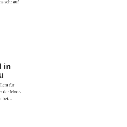
ns sehr auf
 in
u
llem für
ier der Moor-
an bei…