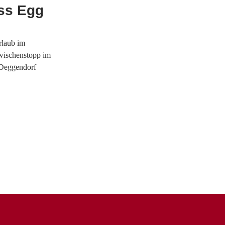
ss Egg
rlaub im
wischenstopp im
 Deggendorf