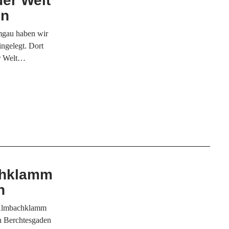
der Welt
en
mgau haben wir
ngelegt. Dort
er Welt…
N
chklamm
n
e Almbachklamm
n Berchtesgaden