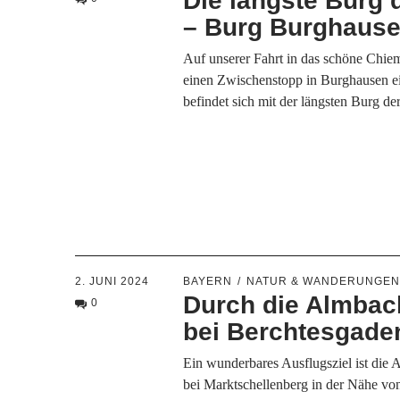
Die längste Burg 
– Burg Burghaus
Auf unserer Fahrt in das schöne Chie
einen Zwischenstopp in Burghausen ei
befindet sich mit der längsten Burg d
2. JUNI 2024
BAYERN
NATUR & WANDERUNGE
Durch die Almba
0
bei Berchtesgade
Ein wunderbares Ausflugsziel ist di
bei Marktschellenberg in der Nähe vo