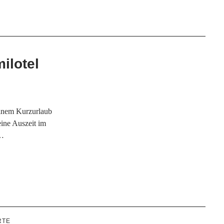
ilotel
d
einem Kurzurlaub
eine Auszeit im
m…
RTE