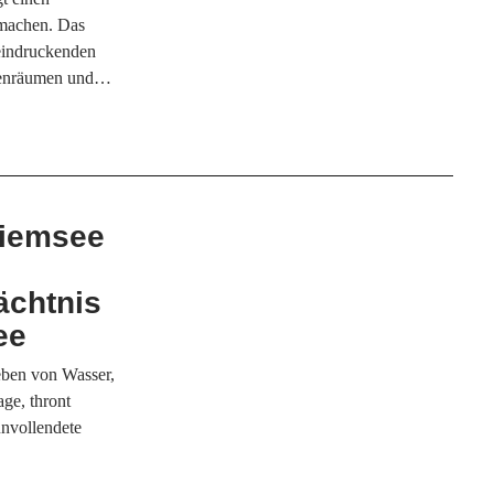
machen. Das
eeindruckenden
Innenräumen und…
hiemsee
ächtnis
ee
eben von Wasser,
ge, thront
unvollendete