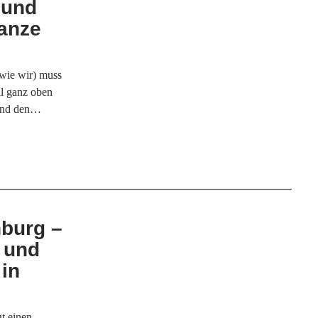
 und
ganze
 wie wir) muss
al ganz oben
 und den…
burg –
 und
 in
t einen