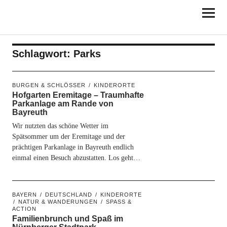
KINDERORTE
FRANKEN
Schlagwort:
Parks
BURGEN & SCHLÖSSER
KINDERORTE
Hofgarten Eremitage – Traumhafte
Parkanlage am Rande von
Bayreuth
Wir nutzten das schöne Wetter im
Spätsommer um der Eremitage und der
prächtigen Parkanlage in Bayreuth endlich
einmal einen Besuch abzustatten. Los geht…
BAYERN
DEUTSCHLAND
KINDERORTE
NATUR & WANDERUNGEN
SPASS & A
CTION
Familienbrunch und Spaß im