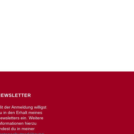
NEWSLETTER
it der Anmeldung willigst
u in den Erhalt meines
ewsletters ein. Weitere
nformationen hierzu
indest du in meiner