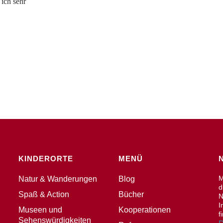
ich sehr
KINDERORTE
MENÜ
M
Natur & Wanderungen
Blog
d
Spaß & Action
Bücher
N
I
Museen und
Kooperationen
f
Sehenswürdigkeiten