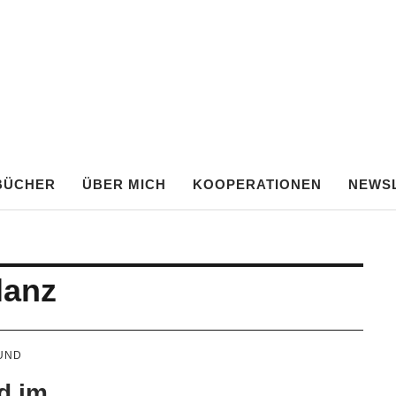
TE FRANKEN
BÜCHER
ÜBER MICH
KOOPERATIONEN
NEWS
lanz
UND
d im