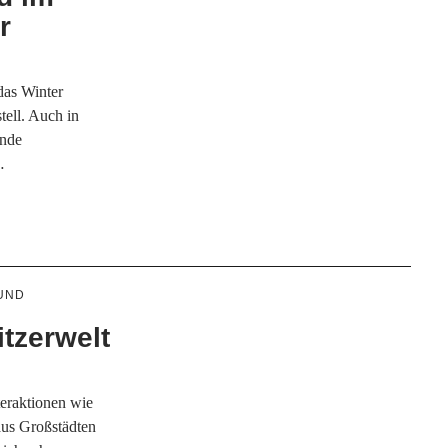
r
das Winter
ell. Auch in
ende
…
UND
itzerwelt
raktionen wie
 aus Großstädten