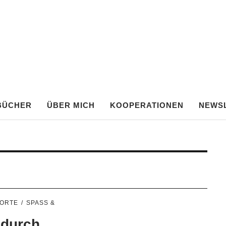
TE FRANKEN
BÜCHER
ÜBER MICH
KOOPERATIONEN
NEWS
RORTE
SPASS & A
 durch